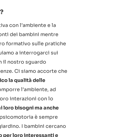
a?
iva con l’ambiente e la
ronti dei bambini mentre
ro formativo sulle pratiche
iamo a interrogarci sui
n il nostro sguardo
tenze. Ci siamo accorte che
co la qualità delle
omporre l’ambiente, ad
oro interazioni con lo
ai loro bisogni ma anche
a psicomotoria è sempre
n giardino. I bambini cercano
 per loro interessanti e