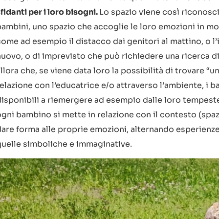
fidanti per i loro bisogni.
Lo spazio viene così riconosc
bambini, uno spazio che accoglie le loro emozioni in mom
come ad esempio il distacco dai genitori al mattino, o l
nuovo, o di imprevisto che può richiedere una ricerca d
llora che, se viene data loro la possibilità di trovare “u
elazione con l’educatrice e/o attraverso l’ambiente, i b
disponibili a riemergere ad esempio dalle loro tempes
ogni bambino si mette in relazione con il contesto (spaz
dare forma alle proprie emozioni, alternando esperienze
quelle simboliche e immaginative.