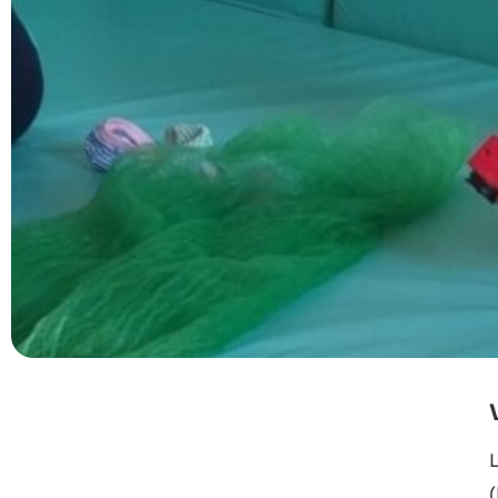
Stai leggendo
La psicomotricità come guida nei
nidi