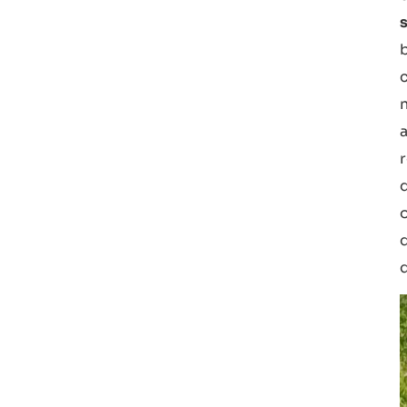
s
a
r