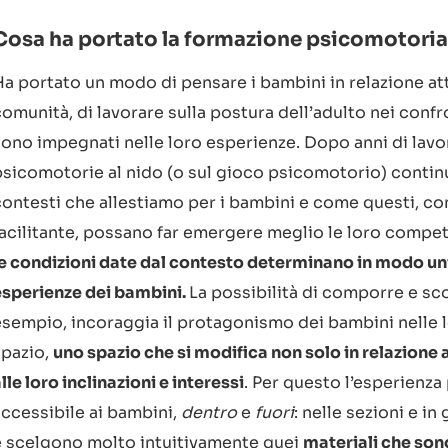
Cosa ha portato la formazione psicomotori
Ha portato un modo di pensare i bambini in relazione att
comunità, di lavorare sulla postura dell’adulto nei conf
sono impegnati nelle loro esperienze. Dopo anni di lavo
psicomotorie al nido (o sul gioco psicomotorio) continu
contesti che allestiamo per i bambini e come questi, co
facilitante, possano far emergere meglio le loro compe
le condizioni date dal contesto determinano in modo uni
esperienze dei bambini.
La possibilità di comporre e sc
esempio, incoraggia il protagonismo dei bambini nelle l
spazio,
uno spazio che si modifica non solo in relazione 
lle loro inclinazioni e interessi
. Per questo l’esperienz
accessibile ai bambini,
dentro
e
fuori
: nelle sezioni e i
e scelgono molto intuitivamente quei
materiali che sono