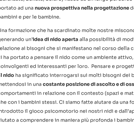
portato ad una
nuova prospettiva nella progettazione
d
bambini e per le bambine.
Una formazione che ha scardinato molte nostre misconc
generando un’
idea di nido aperta
alla possibilità di mod
relazione ai bisogni che si manifestano nel corso della 
i ha portato a pensare il nido come un ambiente attivo, 
coinvolgenti ed interessanti per loro. Pensare e proge
l nido
ha significato interrogarsi sui molti bisogni dei 
mettendosi in una
costante posizione di ascolto e di os
omportamenti in relazione con il contesto (spazi e materi
che con i bambini stessi. Ci siamo fatte aiutare da una 
introdotto il gioco psicomotorio nei nostri nidi e dall’
aiutato a comprendere in maniera più profonda i bambin