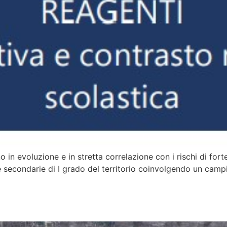
n evoluzione e in stretta correlazione con i rischi di forte
 secondarie di I grado del territorio coinvolgendo un campio