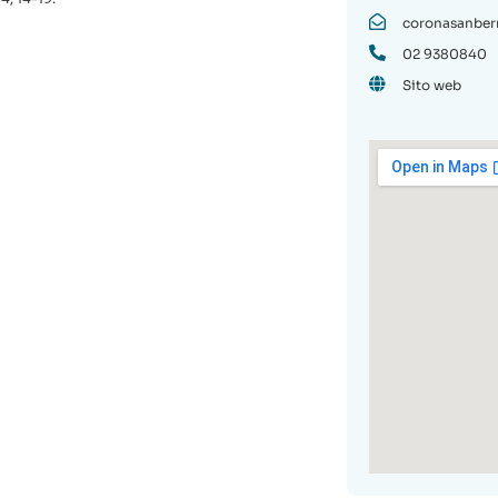
coronasanber
02 9380840
Sito web