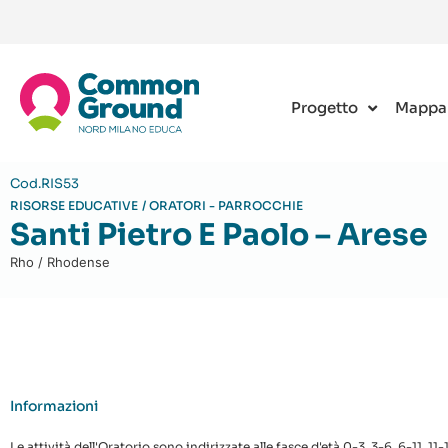
Progetto
Mappa
Cod.RIS53
RISORSE EDUCATIVE
/
ORATORI - PARROCCHIE
Santi Pietro E Paolo – Arese
Rho / Rhodense
Informazioni
Le attività dell'Oratorio sono indirizzate alle fasce d'età 0-3, 3-6, 6-11, 11-