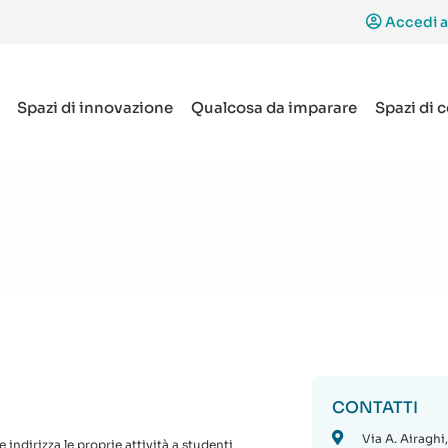
Accedi a
Spazi di innovazione
Qualcosa da imparare
Spazi di 
CONTATTI
Via A. Airaghi
indirizza le proprie attività a studenti