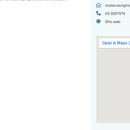
maternavighig
02 3287575
Sito web