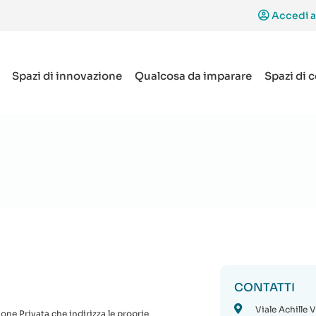
Accedi a
Spazi di innovazione
Qualcosa da imparare
Spazi di 
CONTATTI
Viale Achille V
ne Privata che indirizza le proprie