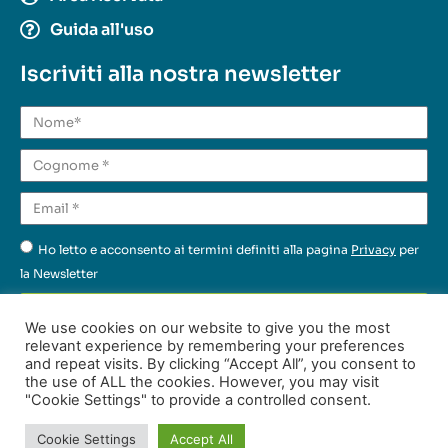
Guida all'uso
Iscriviti alla nostra newsletter
Ho letto e acconsento ai termini definiti alla pagina
Privacy
per
la Newsletter
Invia
We use cookies on our website to give you the most
relevant experience by remembering your preferences
and repeat visits. By clicking “Accept All”, you consent to
the use of ALL the cookies. However, you may visit
Fatto con
da
TechSoup Italia
|
Cookie e Privacy Policy
"Cookie Settings" to provide a controlled consent.
© 2022-2026 Common Ground
Cookie Settings
Accept All