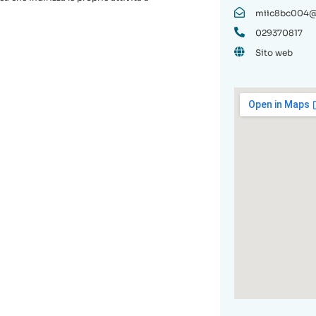
miic8bc004@i
029370817
Sito web