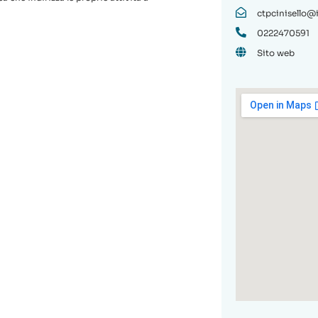
ctpcinisello@
0222470591
Sito web