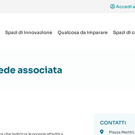
Accedi a
Spazi di innovazione
Qualcosa da imparare
Spazi di 
sede associata
CONTATTI
Piazza Martiri
 che indirizza le proprie attività a