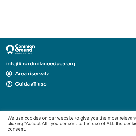
info@nordmilanoeduca.org
Area riservata
Guida all'uso
We use cookies on our website to give you the most relevan
Fatto con
da
TechSoup Italia
|
Cookie e Privacy Policy
clicking “Accept All”, you consent to the use of ALL the cook
consent.