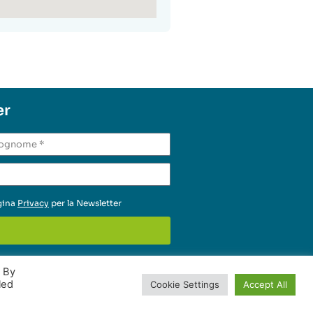
er
agina
Privacy
per la Newsletter
. By
© 2022-2026 Common Ground
led
Cookie Settings
Accept All
Tutti i diritti riservati