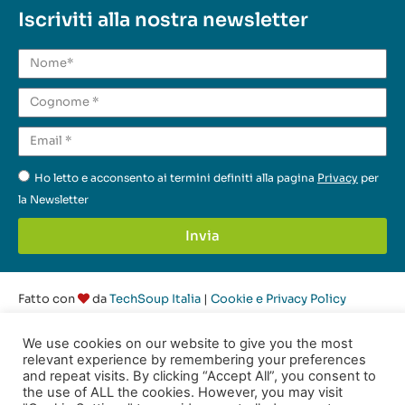
Iscriviti alla nostra newsletter
Ho letto e acconsento ai termini definiti alla pagina
Privacy
per
la Newsletter
Invia
Fatto con
da
TechSoup Italia
|
Cookie e Privacy Policy
We use cookies on our website to give you the most
© 2022-2026 Common Ground
relevant experience by remembering your preferences
Tutti i diritti riservati
and repeat visits. By clicking “Accept All”, you consent to
the use of ALL the cookies. However, you may visit