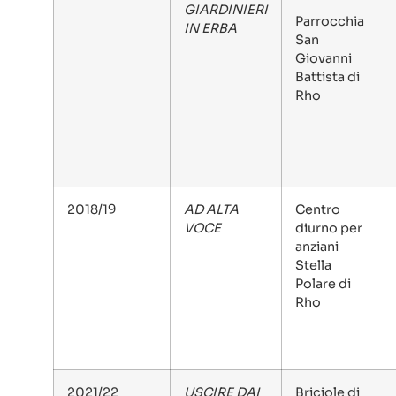
GIARDINIERI
Parrocchia
IN ERBA
San
Giovanni
Battista di
Rho
2018/19
AD ALTA
Centro
VOCE
diurno per
anziani
Stella
Polare di
Rho
2021/22
USCIRE DAI
Briciole di