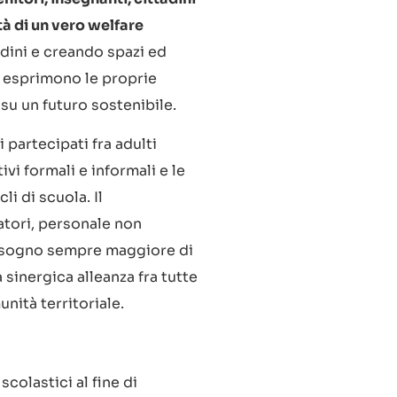
à di un vero welfare
udini e creando spazi ed
ni esprimono le proprie
u un futuro sostenibile.
partecipati fra adulti
vi formali e informali e le
li di scuola. Il
atori, personale non
 bisogno sempre maggiore di
a sinergica alleanza fra tutte
nità territoriale.
colastici al fine di