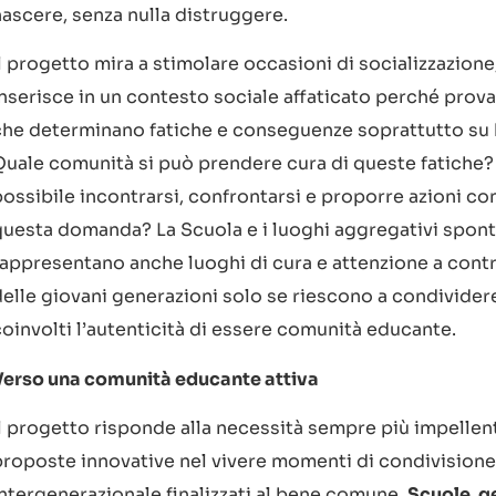
nascere, senza nulla distruggere.
Il progetto mira a stimolare occasioni di socializzazion
nserisce in un contesto sociale affaticato perché provat
che determinano fatiche e conseguenze soprattutto su b
Quale comunità si può prendere cura di queste fatiche?
possibile incontrarsi, confrontarsi e proporre azioni c
questa domanda? La Scuola e i luoghi aggregativi spont
rappresentano anche luoghi di cura e attenzione a cont
elle giovani generazioni solo se riescono a condividere 
coinvolti l’autenticità di essere comunità educante.
Verso una comunità educante attiva
Il progetto risponde alla necessità sempre più impellent
proposte innovative nel vivere momenti di condivisione
intergenerazionale finalizzati al bene comune.
Scuole, ge