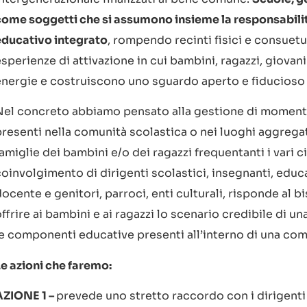
come soggetti che si assumono insieme la responsabilit
educativo integrato
, rompendo recinti fisici e consuet
sperienze di attivazione in cui bambini, ragazzi, giova
energie e costruiscono uno sguardo aperto e fiducioso s
Nel concreto abbiamo pensato alla gestione di momenti 
resenti nella comunità scolastica o nei luoghi aggregati
amiglie dei bambini e/o dei ragazzi frequentanti i vari cic
coinvolgimento di dirigenti scolastici, insegnanti, educ
docente e genitori, parroci, enti culturali, risponde al
ffrire ai bambini e ai ragazzi lo scenario credibile di un
le componenti educative presenti all’interno di una comu
Le azioni che faremo:
AZIONE 1 –
prevede uno stretto raccordo con i dirigenti s