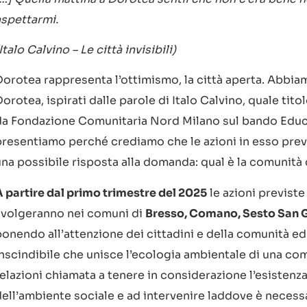
aspettarmi.
Italo Calvino – Le città invisibili)
Dorotea rappresenta l’ottimismo, la città aperta. Abbi
orotea, ispirati dalle parole di Italo Calvino, quale tit
da Fondazione Comunitaria Nord Milano sul bando Educ
presentiamo perché crediamo che le azioni in esso previ
una possibile risposta alla domanda: qual è la comunità 
A partire dal primo trimestre del 2025
le azioni previste
svolgeranno nei comuni di
Bresso, Comano, Sesto San G
ponendo all’attenzione dei cittadini e della comunità e
inscindibile che unisce l’ecologia ambientale di una com
relazioni chiamata a tenere in considerazione l’esistenz
dell’ambiente sociale e ad intervenire laddove è necessa