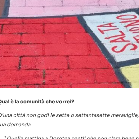
Qual è la comunità che vorrei?
’una città non godi le sette o settantasette meraviglie,
tua domanda.
…]
Quella mattina a Dorotea sentii che non c’era bene n