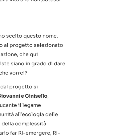
amo scelto questo nome,
olo al progetto selezionato
azione, che qui
ste siano in grado di dare
che vorrei?
 dal progetto si
iovanni e Cinisello
,
ducante il legame
unità all’ecologia delle
a della complessità
rio far RI-emergere, RI-