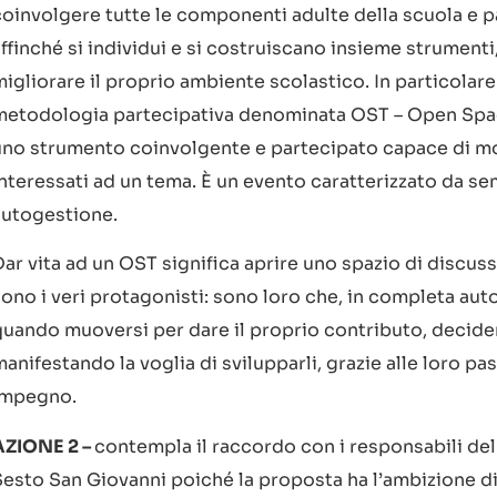
coinvolgere tutte le componenti adulte della scuola e pa
ffinché si individui e si costruiscano insieme strumenti
igliorare il proprio ambiente scolastico. In particolare 
metodologia partecipativa denominata OST – Open Sp
uno strumento coinvolgente e partecipato capace di mo
nteressati ad un tema. È un evento caratterizzato da sem
autogestione.
ar vita ad un OST significa aprire uno spazio di discuss
sono i veri protagonisti: sono loro che, in completa a
quando muoversi per dare il proprio contributo, decide
anifestando la voglia di svilupparli, grazie alle loro pass
impegno.
AZIONE 2 –
contempla il raccordo con i responsabili del
Sesto San Giovanni poiché la proposta ha l’ambizione di