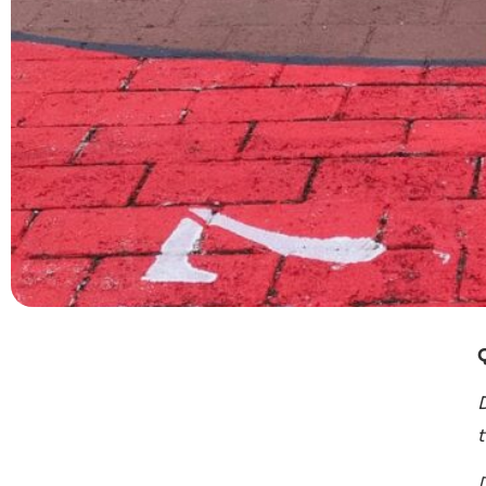
Stai leggendo
Dorotea, la Comunità che vorrei
D
[